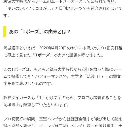
筑波大学時代からチームのムードメーカーとして知られており、
「キレのいいツッコミが…」と日刊スポーツでも紹介されたほどで
す。
あの「Tポーズ」の由来とは？
岡城選手といえば、2026年4月29日のヤクルト戦でのプロ初安打後
に塁上で見せた「
Tポーズ
」が大きな話題を呼びました。
このTポーズは、もともと筑波大学時代から安打を放った際にチー
ムで披露してきたパフォーマンスで、大学名「筑波（T）」の頭文
字を腕で表現したものです。
阪神タイガースも「T」が頭文字のため、プロでも踏襲することを
岡城選手は熱望していたといいます。
プロ初安打の瞬間、三塁ベンチからはほぼ全選手が飛び出して記念
球の返却を要求し、イニング終了後にベンチに戻った岡城選手にナ