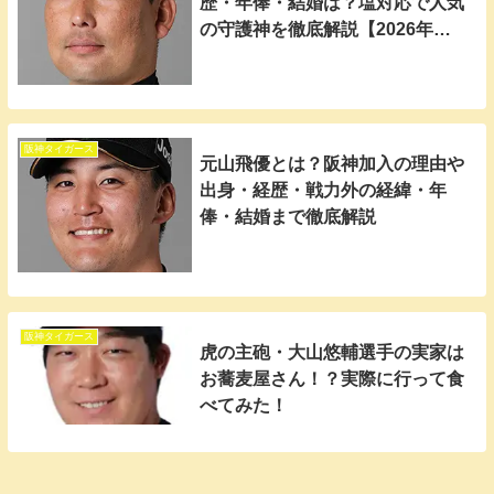
歴・年俸・結婚は？塩対応で人気
の守護神を徹底解説【2026年最
新版】
阪神タイガース
元山飛優とは？阪神加入の理由や
出身・経歴・戦力外の経緯・年
俸・結婚まで徹底解説
阪神タイガース
虎の主砲・大山悠輔選手の実家は
お蕎麦屋さん！？実際に行って食
べてみた！