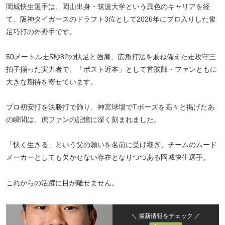
岡城快生選手は、岡山出身・筑波大学という異色のキャリアを経
て、阪神タイガースのドラフト3位として2026年にプロ入りした俊
足巧打の外野手です。
50メートル走5秒82の快足と強肩、広角打法を兼ね備えた走攻守三
拍子揃った実力者で、「ポスト近本」として首脳陣・ファンともに
大きな期待を寄せています。
プロ初安打を決勝打で飾り、神宮球場でTポーズを高々と掲げたあ
の瞬間は、虎ファンの記憶に深く刻まれました。
「快く生きる」という父の願いを名前に受け継ぎ、チームのムード
メーカーとしても欠かせない存在となりつつある岡城快生選手。
これからの活躍に目が離せません。
＼ 最新情報をチェック ／