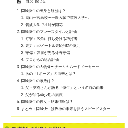
目次
岡城快生の出身と経歴は？
岡山一宮高校〜一般入試で筑波大学へ
筑波大学で才能が開花
岡城快生のプレースタイルと評価
打撃：広角に打ち分ける巧打者
走力：50メートル走5秒82の快足
守備：強肩が光る外野守備
プロからの総合評価
岡城快生の人物像〜チームのムードメーカー〜
あの「Tポーズ」の由来とは？
岡城快生の家族は？
父・英樹さんが語る「快生」という名前の由来
父が語る幼少期の素顔
岡城快生の彼女・結婚情報は？
まとめ：岡城快生は阪神の未来を担うスピードスター