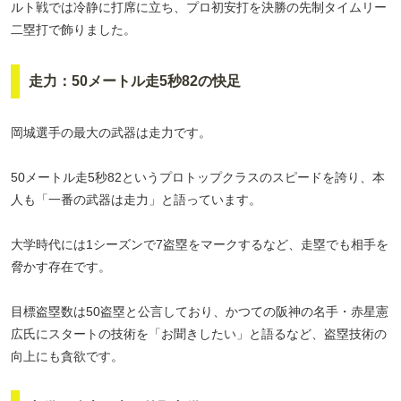
ルト戦では冷静に打席に立ち、プロ初安打を決勝の先制タイムリー
二塁打で飾りました。
走力：50メートル走5秒82の快足
岡城選手の最大の武器は走力です。
50メートル走5秒82というプロトップクラスのスピードを誇り、本
人も「一番の武器は走力」と語っています。
大学時代には1シーズンで7盗塁をマークするなど、走塁でも相手を
脅かす存在です。
目標盗塁数は50盗塁と公言しており、かつての阪神の名手・赤星憲
広氏にスタートの技術を「お聞きしたい」と語るなど、盗塁技術の
向上にも貪欲です。