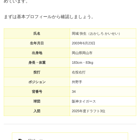
めています。
まずは基本プロフィールから確認しましょう。
氏名
岡城 快生（おかしろ かいせい）
生年月日
2003年6月23日
出身地
岡山県岡山市
身長・体重
183cm・83kg
投打
右投右打
ポジション
外野手
背番号
34
球団
阪神タイガース
入団
2025年度ドラフト3位